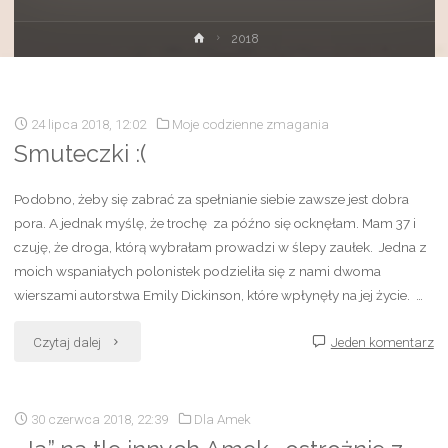
Strona
2018
główna
24 lipca 2018, 12:02
Moje codzienne zmagania
Smuteczki :(
Podobno, żeby się zabrać za spełnianie siebie zawsze jest dobra
pora. A jednak myślę, że trochę za późno się ocknęłam. Mam 37 i
czuję, że droga, którą wybrałam prowadzi w ślepy zaułek. Jedna z
moich wspaniałych polonistek podzieliła się z nami dwoma
wierszami autorstwa Emily Dickinson, które wpłynęły na jej życie. …
"Smuteczki
Czytaj dalej
Jeden komentarz
:
30 czerwca 2018, 22:39
Dla Amek
("