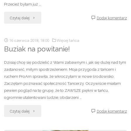
Przecież byłam już …
"Jadę
Czytaj dalej
Dodaj komentarz
na
16 czerwca 2018, 18:00
Więcej tańca
turniej
Buziak na powitanie!
:)"
Dzisiaj chcę się podzielić z Wami zabawnym i, jak się dużej nad tym
zastanowić, miłym spostrzeżeniem. Moja przygoda z tańcem i
ruchem ProAm sprawiła, że wkroczyłam w nowe środowisko.
Zaczęłam poznawać społeczność Tancerzy. Oczywiście miałam
pewien pogląd na tę grupę, że to ZAWSZE piękni w tańcu,
ogromnie utalentowani ludzie, obdarzeni …
"Buziak
Czytaj dalej
Dodaj komentarz
na