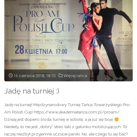
("
16 czerwca 2018, 18:10
Więcej tańca
Jadę na turniej :)
Jadę na turniej! Międzynarodowy Turniej Tańca Towarzyskiego Pro-
Am Polish Cup! https://www.akademiatanca.com.pl/proam/
Dzisiaj jest dopiero środa, turniej w sobotę, a ja już się boję
Niestety, to nie jest „dobry” stres, taki z gatunku mobilizujących. To
raczej niezbyt przyjemne uczucie paniki. No, ale czego tu się bać?