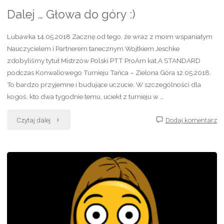
Dalej … Głowa do góry :)
Lubawka 14.05.2018 Zacznę od tego, że wraz z moim wspaniałym
Nauczycielem i Partnerem tanecznym Wojtkiem Jeschke
zdobyliśmy tytuł Mistrzów Polski PTT ProAm kat.A STANDARD
podczas Konwaliowego Turnieju Tańca – Zielona Góra 12.05.2018.
To bardzo przyjemne i budujące uczucie. W szczególności dla
kogoś, kto dwa tygodnie temu, uciekł z turnieju w …
"Dalej
Czytaj dalej
Dodaj komentarz
…
Głowa
do
góry
:)"