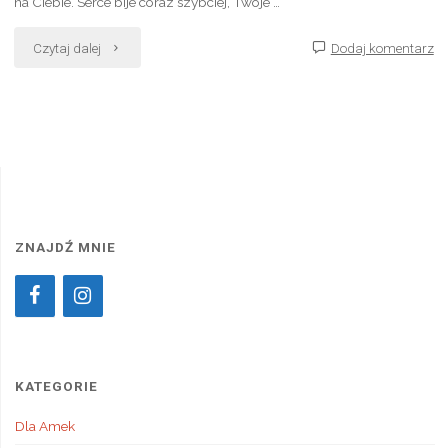
na Ciebie. Serce bije coraz szybciej, Twoje …
"Dlaczego
Czytaj dalej
Dodaj komentarz
zaczęłam
tańczyć?"
ZNAJDŹ MNIE
KATEGORIE
Dla Amek