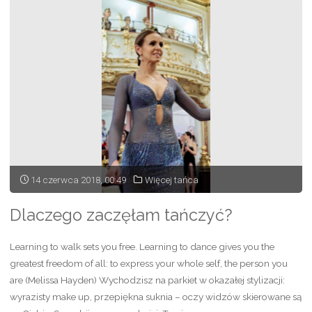
powitanie!"
14 czerwca 2018, 00:49
Więcej tańca
Dlaczego zaczęłam tańczyć?
Learning to walk sets you free. Learning to dance gives you the
greatest freedom of all: to express your whole self, the person you
are (Melissa Hayden) Wychodzisz na parkiet w okazałej stylizacji:
wyrazisty make up, przepiękna suknia – oczy widzów skierowane są