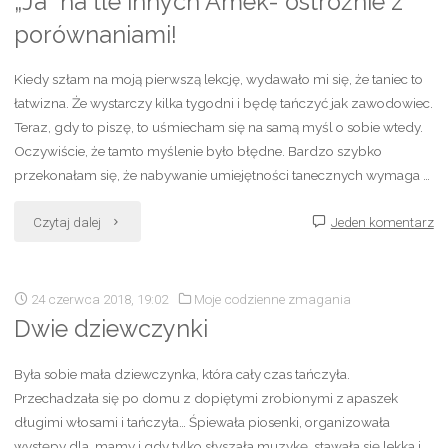
„Ja” na tle innych Amek- ostrożnie z
porównaniami!
Kiedy szłam na moją pierwszą lekcję, wydawało mi się, że taniec to
łatwizna. Że wystarczy kilka tygodni i będę tańczyć jak zawodowiec.
Teraz, gdy to piszę, to uśmiecham się na samą myśl o sobie wtedy.
Oczywiście, że tamto myślenie było błędne. Bardzo szybko
przekonałam się, że nabywanie umiejętności tanecznych wymaga …
"„Ja”
Czytaj dalej
Jeden komentarz
na
24 czerwca 2018, 19:02
Moje codzienne zmagania
tle
Dwie dziewczynki
innych
Była sobie mała dziewczynka, która cały czas tańczyła.
Amek-
Przechadzała się po domu z dopiętymi zrobionymi z apaszek
ostrożnie
długimi włosami i tańczyła… Śpiewała piosenki, organizowała
występy dla mamy i gdy tylko słyszała muzykę, stawała się lekka i