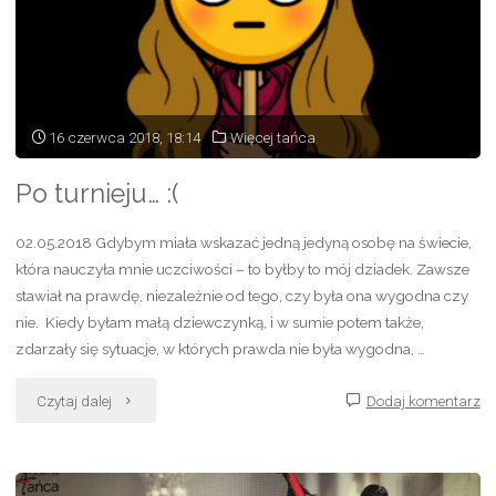
16 czerwca 2018, 18:14
Więcej tańca
Po turnieju… :(
02.05.2018 Gdybym miała wskazać jedną jedyną osobę na świecie,
która nauczyła mnie uczciwości – to byłby to mój dziadek. Zawsze
stawiał na prawdę, niezależnie od tego, czy była ona wygodna czy
nie. Kiedy byłam małą dziewczynką, i w sumie potem także,
zdarzały się sytuacje, w których prawda nie była wygodna, …
"Po
Czytaj dalej
Dodaj komentarz
turnieju…
: