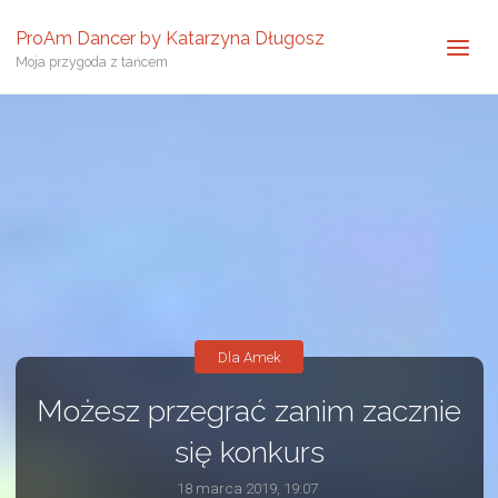
ProAm Dancer by Katarzyna Długosz
Moja przygoda z tańcem
Dla Amek
Możesz przegrać zanim zacznie
się konkurs
18 marca 2019, 19:07