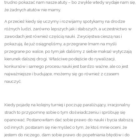
trudno pokazać nam nasze atuty – bo zwykle wtedy wydaje nam się,
że żadnych atutów nie mamy.
A przecież kiedy się uczymy i rozwijamy spotykamy na drodze
różnych ludzi, zarówno lepszych jak i słabszych, a uczestnictwo w
zawodach jest również częścią nauki. Zwycięstwa cieszą nas i
pokazują, ile już osiągnęliśmy, a przegrane (mam na myśli
przegrane po walce, po tym jak daliśmy z siebie maksa) wytyczają
kierunek dalszej drogi. Właściwe podejście do rywalizacji,
konkursów i samego procesu nauki jest bardzo ważne, ale co jest
najważniejsze i budujące, możemy się go również z czasem
nauczyć.
Kiedy pojadę na kolejny turniej i poczuję paraliżujący, irracjonalny
strach to przypomnę sobie o tym doświadczeniu i spróbuję się
opanować. Postanowiłam dać sobie prawo do nauki i bycia słabszą
od innych, postaram się nie myśleć o tym, że ktoś mnie oceni, że
jestem do niczego, dam sobie prawo do popełniania błędów i do