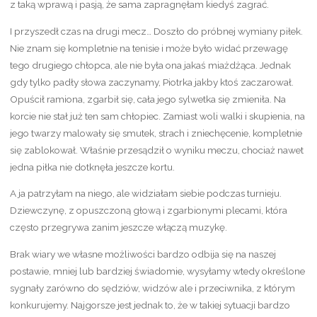
z taką wprawą i pasją, że sama zapragnęłam kiedyś zagrać.
I przyszedł czas na drugi mecz… Doszło do próbnej wymiany piłek.
Nie znam się kompletnie na tenisie i może było widać przewagę
tego drugiego chłopca, ale nie była ona jakaś miażdżąca. Jednak
gdy tylko padły słowa zaczynamy, Piotrka jakby ktoś zaczarował.
Opuścił ramiona, zgarbił się, cała jego sylwetka się zmieniła. Na
korcie nie stał już ten sam chłopiec. Zamiast woli walki i skupienia, na
jego twarzy malowały się smutek, strach i zniechęcenie, kompletnie
się zablokował. Właśnie przesądził o wyniku meczu, chociaż nawet
jedna piłka nie dotknęła jeszcze kortu.
A ja patrzyłam na niego, ale widziałam siebie podczas turnieju.
Dziewczynę, z opuszczoną głową i zgarbionymi plecami, która
często przegrywa zanim jeszcze włączą muzykę.
Brak wiary we własne możliwości bardzo odbija się na naszej
postawie, mniej lub bardziej świadomie, wysyłamy wtedy określone
sygnały zarówno do sędziów, widzów ale i przeciwnika, z którym
konkurujemy. Najgorsze jest jednak to, że w takiej sytuacji bardzo