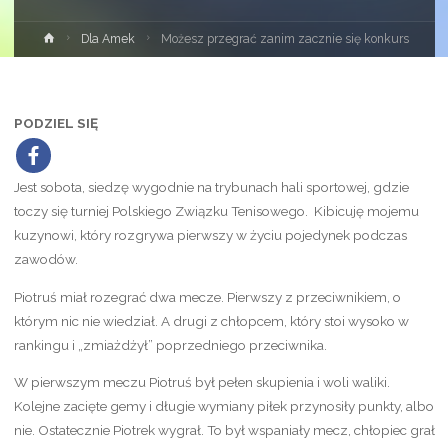
Strona
Dla Amek
Możesz przegrać zanim zacznie się konkurs
główna
PODZIEL SIĘ
Jest sobota, siedzę wygodnie na trybunach hali sportowej, gdzie
toczy się turniej Polskiego Związku Tenisowego. Kibicuję mojemu
kuzynowi, który rozgrywa pierwszy w życiu pojedynek podczas
zawodów.
Piotruś miał rozegrać dwa mecze. Pierwszy z przeciwnikiem, o
którym nic nie wiedział. A drugi z chłopcem, który stoi wysoko w
rankingu i „zmiażdżył” poprzedniego przeciwnika.
W pierwszym meczu Piotruś był pełen skupienia i woli waliki.
Kolejne zacięte gemy i długie wymiany piłek przynosiły punkty, albo
nie. Ostatecznie Piotrek wygrał. To był wspaniały mecz, chłopiec grał