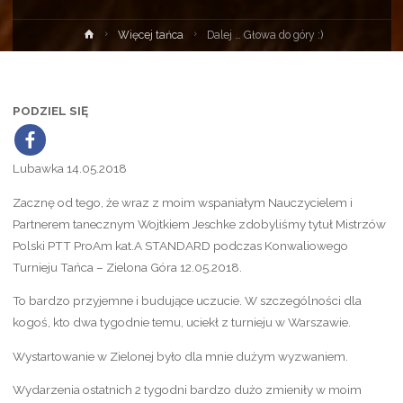
Strona
Więcej tańca
Dalej … Głowa do góry :)
główna
PODZIEL SIĘ
Lubawka 14.05.2018
Zacznę od tego, że wraz z moim wspaniałym Nauczycielem i
Partnerem tanecznym Wojtkiem Jeschke zdobyliśmy tytuł Mistrzów
Polski PTT ProAm kat.A STANDARD podczas Konwaliowego
Turnieju Tańca – Zielona Góra 12.05.2018.
To bardzo przyjemne i budujące uczucie. W szczególności dla
kogoś, kto dwa tygodnie temu, uciekł z turnieju w Warszawie.
Wystartowanie w Zielonej było dla mnie dużym wyzwaniem.
Wydarzenia ostatnich 2 tygodni bardzo dużo zmieniły w moim