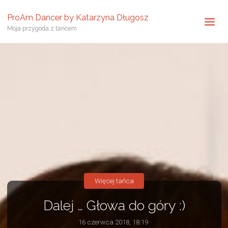
ProAm Dancer by Katarzyna Długosz
Moja przygoda z tańcem
Więcej tańca
Dalej … Głowa do góry :)
16 czerwca 2018, 18:19