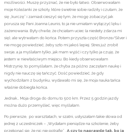
możliwości. Muszę przyznać, że nie było łatwo. Obserwowałam
moje Koleżanki ze szkoły, które świetnie sobie radziły i czułam, że
się „kurczę” i zamiast cieszyć się tym, że mogę zobaczyć jak
porusza się Pani Joanna Leunis, to ja nie umiałam wyłączyć lęku i
zażenowania. Były chwile, że chciałam uciec (a niestety zdarza mi
się), ale wytrwałam do końca. Potem przyszła część Bronze/Silver i
nie mogę powiedzieć, żeby szło mi jakoś lepiej. Stres już zrobił
swoje, a ja myślałam tylko, jak mam wyjść i czy tylko ja czuję, że
jestem w niewłaściwym miejscu. Bo kiedy obserwowałam
Mistrzynię, to pomyślałam, że chyba za późno zaczęłam naukę i
nigdy nie nauczę się tańczyć. Dość powiedzieć, że gdy
wychodziłam z budynku, wydawało mi się, że moja nauka tańca
właśnie dobiegła końca.
Jednak… Moja droga do domu to 500 km. Przez 5 godzin jazdy
można dużo przemyśleć, więc myślałam.
Po pierwsze, po warsztatach, w szatni, usłyszałam takie słowa od
jednej z uczestniczek – „Wydałam pieniądze na szkolenie, żeby
przekonać się, że nic nie potrafię” .
A czy to naprawdę tak, bo ja