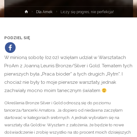
Strona
Dla Amek
Liczy się progres, nie perfekcja!
główna
PODZIEL SIĘ
W minioną sobotę (02.02) wzięłam udział w Warsztatach
ProAm z Joanną Leunis Bronze/Silver i Gold. Tematem tych
pierwszych była „Praca bioder” a tych drugich „Rytm”. I
chociaż nie były to moje pierwsze warsztaty, jednak
zachwiały mocno moim tanecznym światem
Określenia Bronze Silver i Gold odnoszą się do poziomu
tancerza/tancerki Amatora. Ja dopiero od niedawna zaczęłam
startować w kategoriach srebrnych. A jednak wybrałam się na
warsztaty dla Goldów. Wyszłam z założenia, że będzie to nowe
doświadczenie i zrobię wszystko na sto procent moich dzisiejszych