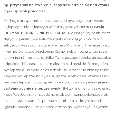
np. przyszłam na szkolenie, żeby dowiedzieć się nad czym i
w jaki sposób pracować.
Po drugie przypomniało mi się, że lepiej być najgorszym wśród
najlepszych, niż najlepszym wśród najgorszych.
Bo w rozwoju
LICZY SIĘ PROGRES, NIE PERFEKCJA.
Nie piszę tutaj, że nie masz
dążyć do perfekcji – ale kluczem jest słowo
dążyć.
Chodzi o to,
żeby robić wszystko na swoje obecne 100 procent. I nie należy się z
nikim porównywać (przekonuję Ciebie i siebie – ba, ja to wiem, ale
zapominam) – bo liczą się tylko Twoje postępy. I trzeba umieć sobie
odpuścić – jeśli dasz z siebie maksa, to nie biczuj się, że mogłeś/aś
być lepszy/a. Bo skoro dałaś z siebie 100 procent, to znaczy, że nie
mogłaś być lepsza- bo byłaś najlepsza na ten dzień. Pewnie za rok
będziesz lepsza niż dzisiaj, ale doceń to, co już osiągnęłaś i
pracuj
systematycznie na lepsze wyniki
. Był taki moment na szkoleniu,
kiedy Pani Joanna tłumaczyła nam, jak technicznie wykonać obrót.
Zakończyła słowami, że poprawność obrotu nie leży w naszej
„głowie/podejściu”, że po prostu trzeba go wyćwiczyć – fizycznie.