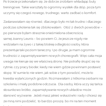
Po trzecie przekonałam się, że dobrze zrobiłam wkładając buty
treningowe. Takie warsztaty to ogromny wysiłek dla stóp, poza tym
uczymy się czegoś nowego, trudnego, warto zadbać o komfort.
Zastanawiałam się również, dlaczego było mi tak trudno i dlaczego
podczas szkolenia tak się zblokowałam. Otóż z dwóch powodów –
po pierwsze byłam strasznie onieśmielona obecnością
samej Joanny Leunis – bo powiem Ci, że jeszcze nigdy nie
widziałam na żywo i z takiej bliskiej odległości osoby, która
prezentuje taki poziom taneczny. I po drugie, ja mam ogromne
trudności z zapamiętywaniem nowych choreografii. Więc cała moja
uwaga nie kieruje się we właściwą stronę. Nie potrafię skupić się na
rytmie, czy pracy bioder, kiedy nie wiem gdzie powinnam postawić
stopę. W sumie to nie wiem, jak sobie z tym poradzić, może to
kwestia wytańczonych godzin. Rozmawiałam z kilkoma osobami na
szkoleniu i miały podobne odczucia. Dla osoby, która uczy się tańca
stosunkowo krótko, zapamiętywanie nowych układów może
stanowić wyzwanie. Jeżeli masz jakieś wskazówki i rady i chcesz się
ze mną nimi podzielić, to bardzo proszę, bo mi na ten moment